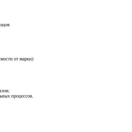
азцов
симости от марки)
алов;
ьных процессов.