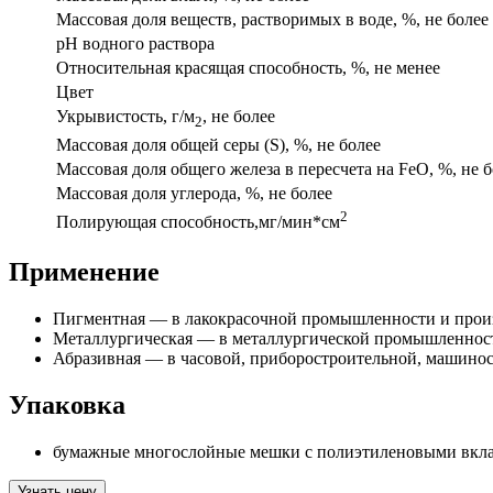
Массовая доля веществ, растворимых в воде, %, не более
рН водного раствора
Относительная красящая способность, %, не менее
Цвет
Укрывистость, г/м
, не более
2
Массовая доля общей серы (S), %, не более
Массовая доля общего железа в пересчета на FeO, %, не 
Массовая доля углерода, %, не более
2
Полирующая способность,мг/мин*см
Применение
Пигментная — в лакокрасочной промышленности и произв
Металлургическая — в металлургической промышленности
Абразивная — в часовой, приборостроительной, машинос
Упаковка
бумажные многослойные мешки с полиэтиленовыми вклад
Узнать цену