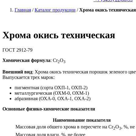
Главная
/
Каталог продукции
/
Хрома окись техническая
Хрома окись техническая
ГОСТ 2912-79
Химическая формула
: Cr
O
2
3
Внешний вид
: Хрома окись техническая порошок зеленого цвет
Выпускается трех марок:
пигментная (сорта ОХП-1, ОХП-2)
металлургическая (ОХМ-0, ОХМ-1)
абразивная (ОХА-0, ОХА-1, ОХА-2)
Основные физико-химические показатели
Наименование показателя
Массовая доля обшего хрома в пересчете на Cr
O
, %, не
2
3
Массовая доля влаги, %, не более